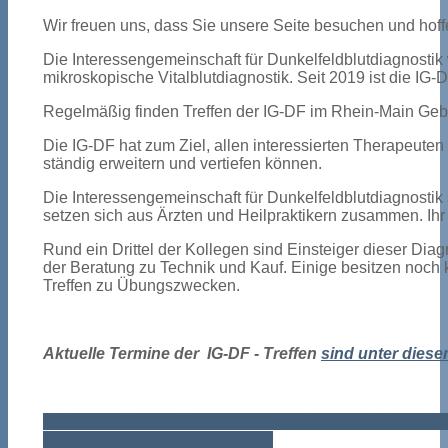
Wir freuen uns, dass Sie unsere Seite besuchen und hoffe
Die Interessengemeinschaft für Dunkelfeldblutdiagnosti
mikroskopische Vitalblutdiagnostik. Seit 2019 ist die IG-
Regelmäßig finden Treffen der IG-DF im Rhein-Main Gebie
Die IG-DF hat zum Ziel, allen interessierten Therapeute
ständig erweitern und vertiefen können.
Die Interessengemeinschaft für Dunkelfeldblutdiagnostik 
setzen sich aus Ärzten und Heilpraktikern zusammen. Ihr 
Rund ein Drittel der Kollegen sind Einsteiger dieser Diagn
der Beratung zu Technik und Kauf. Einige besitzen noch k
Treffen zu Übungszwecken.
Aktuelle Termine der
IG-DF
- Treffen
sind unter diese
Vorheriger Beitrag: Veranstaltungen
Zurück
Nächster Beit
Pleomorphologie (IGIMP)
Weiter