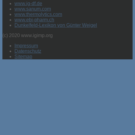
www.ig-df.de
www.sanum.com
www.thermolytics.com
www.ebi-pharm.ch
Dunkelfeld-Lexikon von Günter Weigel
(c) 2020 www.igimp.org
Impressum
Datenschutz
Sitemap