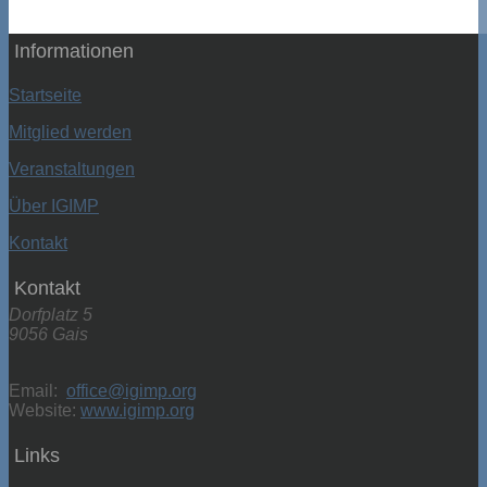
Informationen
Startseite
Mitglied werden
Veranstaltungen
Über IGIMP
Kontakt
Kontakt
Dorfplatz 5
9056 Gais
Email:
office@igimp.org
Website:
www.igimp.org
Links